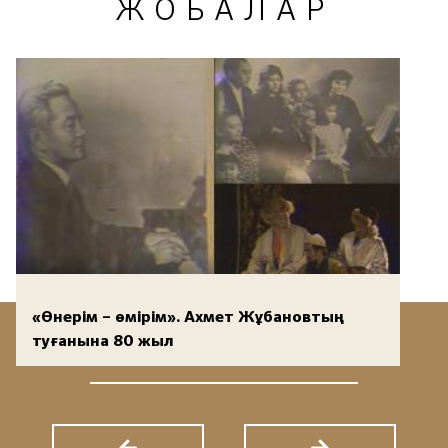
ЖОБАЛАР
«Өнерім – өмірім». Ахмет Жұбановтың
туғанына 80 жыл