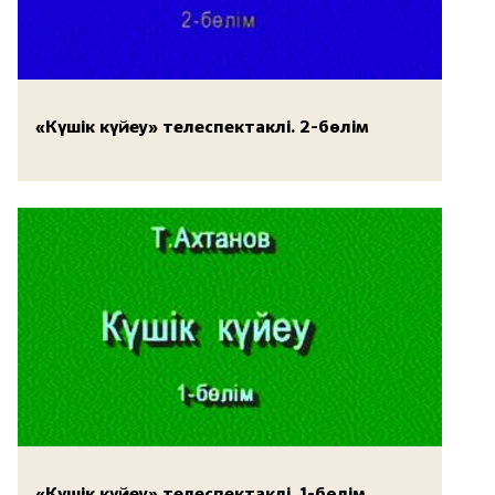
«Күшік күйеу» телеспектаклі. 2-бөлім
«Күшік күйеу» телеспектаклі. 1-бөлім