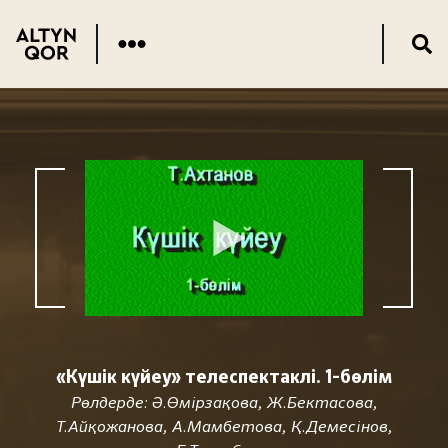
«Күшік күйеу» телеспектаклі. 1-бөлім
Рөлдерде: Ә.Өмірзақова, Ж.Бектасова,
Т.Айқожанова, А.Мамбетова, Қ.Демесінов,