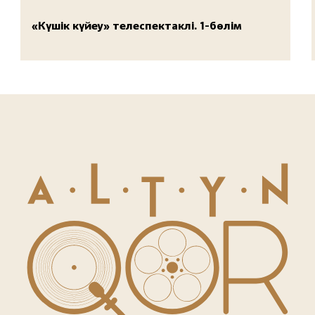
«Күшік күйеу» телеспектаклі. 1-бөлім