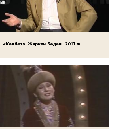
«Келбет». Жәркен Бөдеш. 2017 ж.