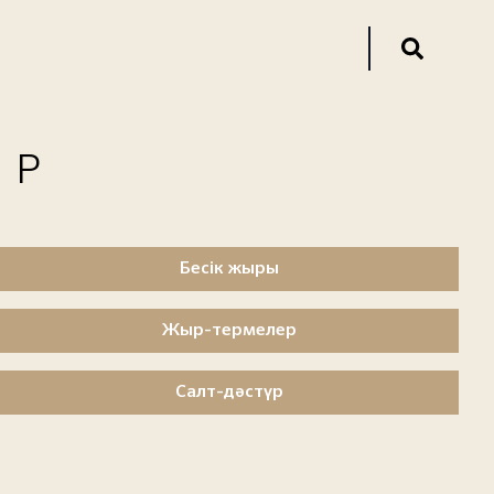
ОР
Бесік жыры
Жыр-термелер
Салт-дәстүр