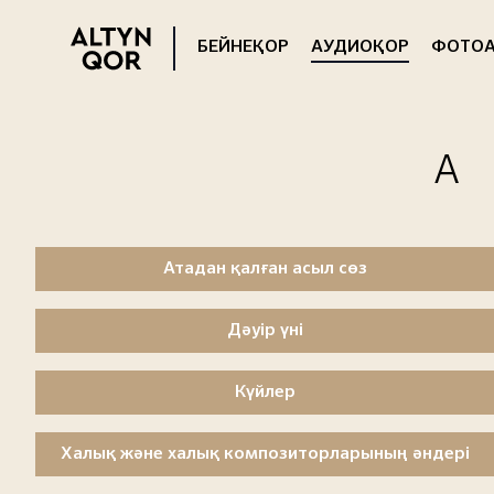
БЕЙНЕҚОР
АУДИОҚОР
ФОТОА
Атадан қалған асыл сөз
Дәуір үні
Күйлер
Халық және халық композиторларының әндері