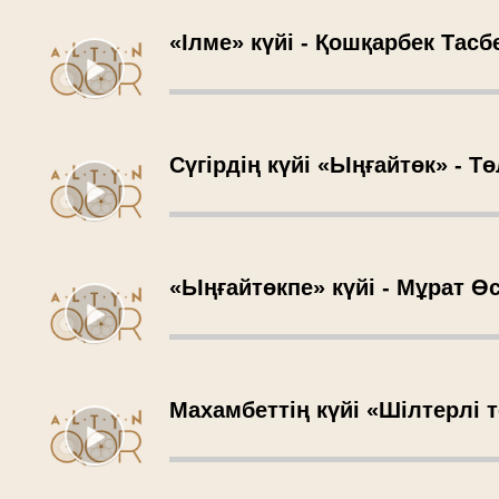
«Ілме» күйі - Қошқарбек Тасб
Сүгірдің күйі «Ыңғайтөк» - 
«Ыңғайтөкпе» күйі - Мұрат Ө
Махамбеттің күйі «Шілтерлі 