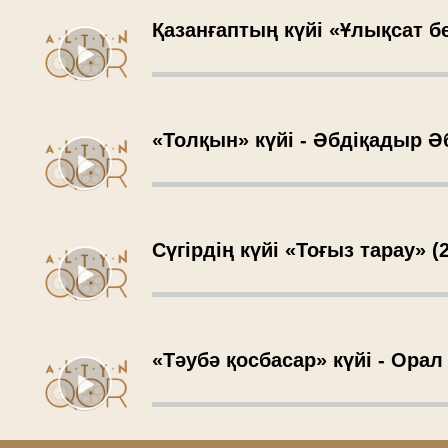
Қазанғаптың күйі «Ұлықсат б
«Толқын» күйі - Әбдіқадыр 
Сүгірдің күйі «Тоғыз тарау» (
«Тәубә қосбасар» күйі - Орал