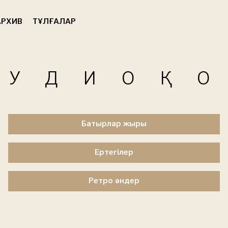
РХИВ
ТҰЛҒАЛАР
АУДИОҚ
Батырлар жыры
Ертегілер
Ретро әндер