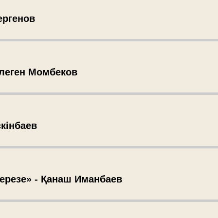
ергенов
Төлеген Момбеков
скінбаев
терезе» - Қанаш Иманбаев