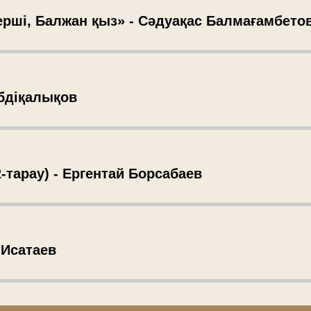
ерші, Балжан қыз» - Сәдуақас Балмағамбето
Әбдіқалықов
2-тарау) - Ергентай Борсабаев
 Исатаев