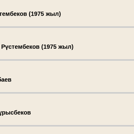
тембеков (1975 жыл)
 Рүстембеков (1975 жыл)
баев
Тұрысбеков