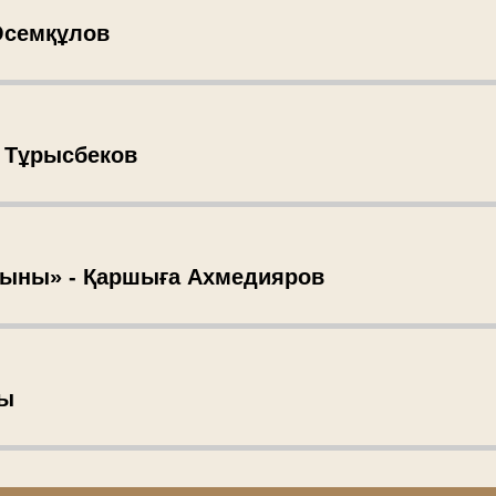
 Әсемқұлов
т Тұрысбеков
ғыны» - Қаршыға Ахмедияров
зы