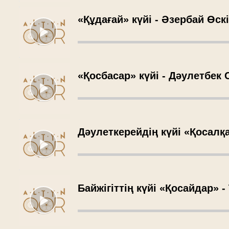
«Құдағай» күйі - Әзербай Өск
«Қосбасар» күйі - Дәулетбек
Дәулеткерейдің күйі «Қосалқа
Байжігіттің күйі «Қосайдар» 