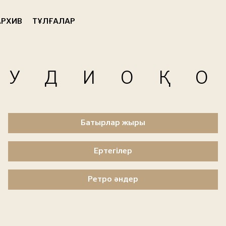
РХИВ
ТҰЛҒАЛАР
АУДИОҚ
Батырлар жыры
Ертегілер
Ретро әндер