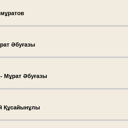
ймұратов
ұрат Әбуғазы
- Мұрат Әбуғазы
ай Құсайынұлы