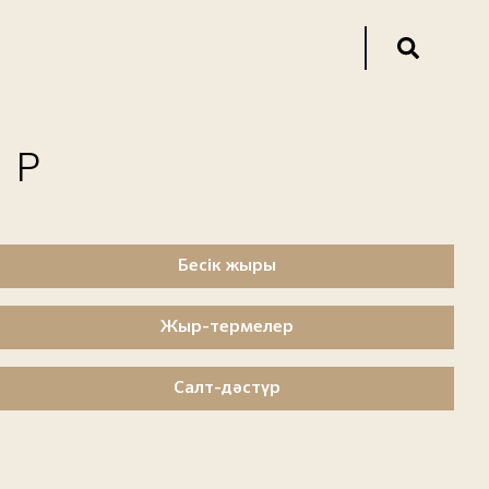
ОР
Бесік жыры
Жыр-термелер
Салт-дәстүр