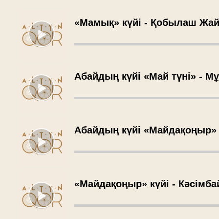
«Мамық» күйі - Қобылаш Жа
Абайдың күйі «Май түні» - М
Абайдың күйі «Майдақоңыр» 
«Майдақоңыр» күйі - Кәсімб