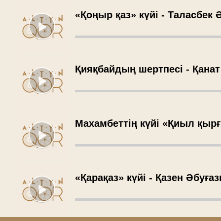
«Қоңыр қаз» күйі - Таласбек
Қияқбайдың шертпесі - Қана
Махамбеттің күйі «Қиыл қыр
«Қарақаз» күйі - Қазен Әбуға