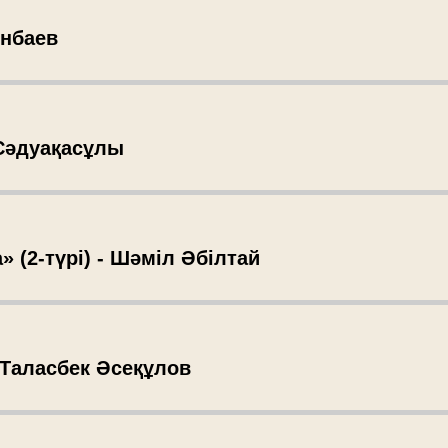
інбаев
 Сәдуақасұлы
» (2-түрі) - Шәміл Әбілтай
- Таласбек Әсеқұлов