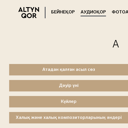
БЕЙНЕҚОР
АУДИОҚОР
ФОТОА
Атадан қалған асыл сөз
Дәуір үні
Күйлер
Халық және халық композиторларының әндері