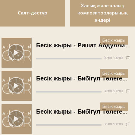
Халық және халық
Салт-дәстүр
композиторларының
әндері
Бесік жыры
Бесік жыры - Ришат Абдуллин (1956 жыл)
00:00
/
00:00
Бесік жыры
Бесік жыры - Бибігүл Төлегенова (1958 жыл)
00:00
/
00:00
Бесік жыры
Бесік жыры - Бибігүл Төлегенова (1958 жыл)
00:00
/
00:00