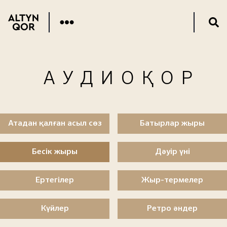
АУДИОҚОР
Атадан қалған асыл сөз
Батырлар жыры
Бесік жыры
Дәуір үні
Ертегілер
Жыр-термелер
Күйлер
Ретро әндер