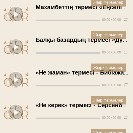
Жыр-термелер
Махамбеттің термесі «Еңселігім екі елі» - Қаламқас Орашева (1987 жыл)
00:00
/
00:00
Жыр-термелер
Балқы базардың термесі «Дүние мейман көңіл»
00:00
/
00:00
Жыр-термелер
«Не жаман» термесі - Бибіажар Махамбетова (1986 жыл)
00:00
/
00:00
Жыр-термелер
«Не керек» термесі - Сәрсенбек Баймағамбетов (1986 жыл)
00:00
/
00:00