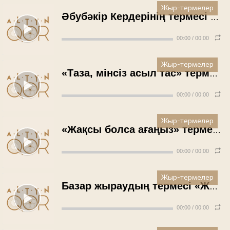
Жыр-термелер
Әбубәкір Кердерінің термесі «Айтқанымды тыңдасаң»
00:00
/
00:00
Жыр-термелер
«Таза, мінсіз асыл тас» термесі - Қаламқас Орашева (1987 жыл)
00:00
/
00:00
Жыр-термелер
«Жақсы болса ағаңыз» термесі - Қаламқас Орашева (1987 жыл)
00:00
/
00:00
Жыр-термелер
Базар жыраудың термесі «Жасаған өзі жарылқап» - Қаламқас Орашева (1987 жыл)
00:00
/
00:00