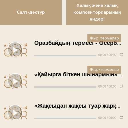
Халық және халық
Салт-дәстүр
композиторларының
әндері
Жыр-термелер
Оразбайдың термесі - Өсербай Сәрсенбаев (1988 жыл)
00:00
/
00:00
Жыр-термелер
«Қайырға біткен шынармын» термесі - Мұрат Каримуллин (1988 жыл)
00:00
/
00:00
«Жақсыдан жақсы туар жарқылдаған» термесі - Мұрат Каримуллин (1988 жыл)
00:00
/
00:00