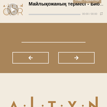
Жыр-термелер
Майлықожаның термесі - Бибіажар Махамбетова (1986 жыл)
00:00
/
00:00