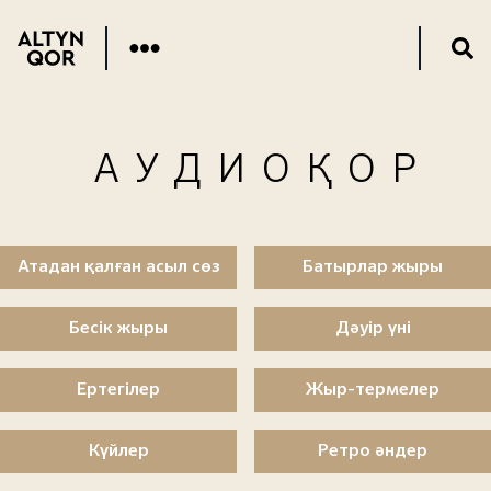
АУДИОҚОР
Атадан қалған асыл сөз
Батырлар жыры
Бесік жыры
Дәуір үні
Ертегілер
Жыр-термелер
Күйлер
Ретро әндер