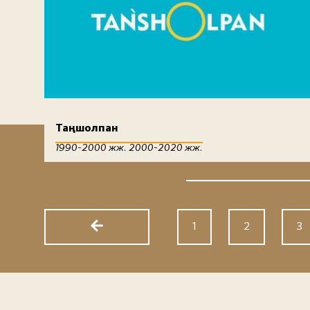
Таңшолпан
1990-2000 жж. 2000-2020 жж.
1
2
3