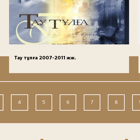
Тау тұлға 2007-2011 жж.
4
5
6
7
8