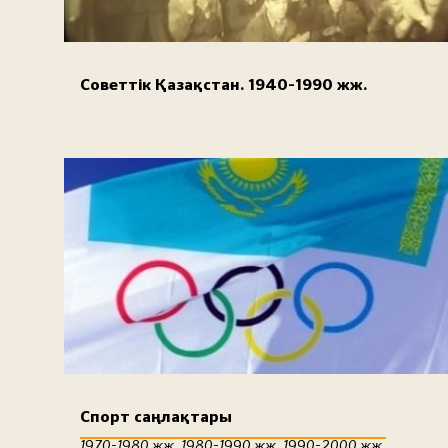
Советтік Қазақстан. 1940-1990 жж.
Спорт саңлақтары
1970-1980 жж. 1980-1990 жж. 1990-2000 жж.