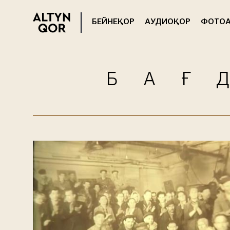
БЕЙНЕҚОР
АУДИОҚОР
ФОТОА
БАҒ