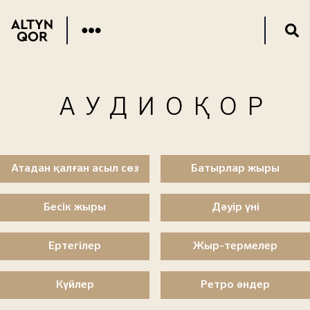
АУДИОҚОР
Атадан қалған асыл сөз
Батырлар жыры
Бесік жыры
Дәуір үні
Ертегілер
Жыр-термелер
Күйлер
Ретро әндер