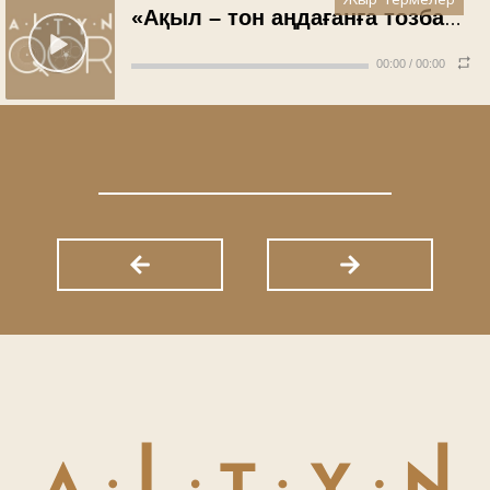
Жыр-термелер
«Ақыл – тон аңдағанға тозбайтұғын» термесі (1972 жыл)
00:00
/
00:00