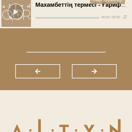
Жыр-термелер
Махамбеттің термесі - Ғарифолла Құрманғалиев (1970 жыл)
00:00
/
00:00