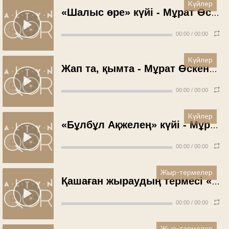
Күйлер
«Шалыс өре» күйі - Мұрат Өскенбаев
00:00
/
00:00
Күйлер
Жап та, қымта - Мұрат Өскенбаев
00:00
/
00:00
Күйлер
«Бұлбұл Ақжелең» күйі - Мұрат Өскенбаев
00:00
/
00:00
Жыр-термелер
Қашаған жыраудың термесі «Бұл дүниеде не жетім» - Қалыбек Қонысбаев (1970 жыл)
00:00
/
00:00