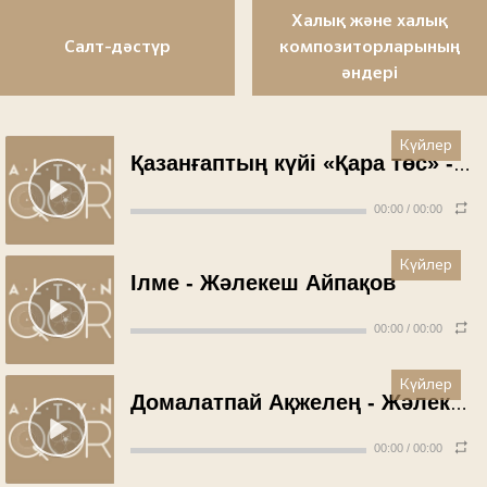
Халық және халық
Салт-дәстүр
композиторларының
әндері
Күйлер
Қазанғаптың күйі «Қара төс» - Жәлекеш Айпақов (1971 жыл)
00:00
/
00:00
Күйлер
Ілме - Жәлекеш Айпақов
00:00
/
00:00
Күйлер
Домалатпай Ақжелең - Жәлекеш Айпақов
00:00
/
00:00