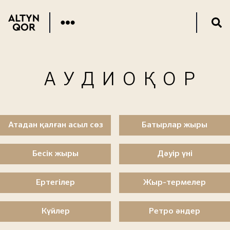
АУДИОҚОР
Атадан қалған асыл сөз
Батырлар жыры
Бесік жыры
Дәуір үні
Ертегілер
Жыр-термелер
Күйлер
Ретро әндер