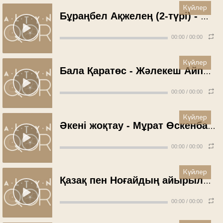
Күйлер
Бұраңбел Ақжелең (2-түрі) - Жәлекеш Айпақов
00:00
/
00:00
Күйлер
Бала Қаратөс - Жәлекеш Айпақов
00:00
/
00:00
Күйлер
Әкені жоқтау - Мұрат Өскенбаев
00:00
/
00:00
Күйлер
Қазақ пен Ноғайдың айырылысуы - Мұрат Өскенбаев
00:00
/
00:00