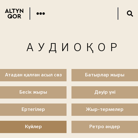
АУДИОҚОР
Атадан қалған асыл сөз
Батырлар жыры
Бесік жыры
Дәуір үні
Ертегілер
Жыр-термелер
Күйлер
Ретро әндер