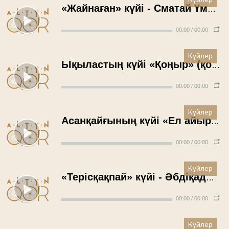
Күйлер
«Жайнаған» күйі - Сматай Үмбетбаев (1971 жыл)
00:00
/
00:00
Күйлер
Ықыластың күйі «Қоңыр» (қобыз) - Сыматай Үмбетбаев (1971 жыл)
00:00
/
00:00
Күйлер
Асанқайғының күйі «Ел айырылған» - Тымат Мерғалиев (1971 жыл)
00:00
/
00:00
Күйлер
«Терісқақпай» күйі - Әбдіқадыр Әбдіхалықов (1972 жыл)
00:00
/
00:00
Күйлер