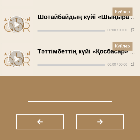
Күйлер
Шотайбайдың күйі «Шыңырау» - Уәли Бекенов (1980 жыл)
00:00
/
00:00
Күйлер
Тәттімбеттің күйі «Қосбасар» - Фазыл Тұтқабеков (1979 жыл)
00:00
/
00:00