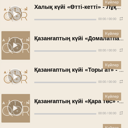
Күйлер
Халық күйі «Өтті-кетті» - Лұқпан Мұхитов (1971 жыл)
00:00
/
00:00
Күйлер
Қазанғаптың күйі «Домалатпай» - Жәлекеш Айпақов (1971 жыл)
00:00
/
00:00
Күйлер
Қазанғаптың күйі «Торы ат» - Жәлекеш Айпақов (1971 жыл)
00:00
/
00:00
Күйлер
Қазанғаптың күйі «Қара төс» - Жәлекеш Айпақов (1971 жыл)
00:00
/
00:00