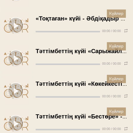
Күйлер
«Тоқтаған» күйі - Әбдіқадыр Әбдіқалықов (1979 жыл)
00:00
/
00:00
Күйлер
Тәттімбеттің күйі «Сарыжайлау» - Бағаналы Саятөлеков (1980 жыл)
00:00
/
00:00
Күйлер
Тәттімбеттің күйі «Көкейкесті» - Бағаналы Саятөлеков (1980 жыл)
00:00
/
00:00
Күйлер
Тәттімбеттің күйі «Бестөре» - Бағаналы Саятөлеков (1980 жыл)
00:00
/
00:00