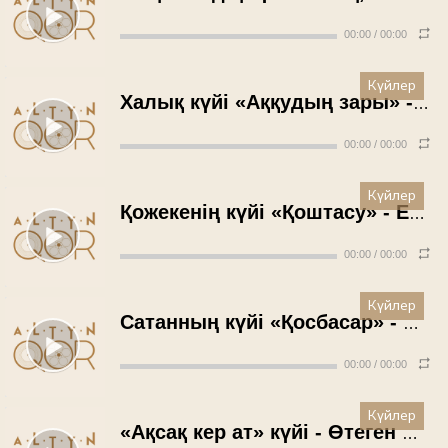
00:00
/
00:00
Күйлер
Халық күйі «Аққудың зары» - Елемес Таласбайұлы (1998 жыл)
00:00
/
00:00
Күйлер
Қожекенің күйі «Қоштасу» - Елемес Таласбайұлы (1998 жыл)
00:00
/
00:00
Күйлер
Сатанның күйі «Қосбасар» - Жақсылық Омашев (1998 жыл)
00:00
/
00:00
Күйлер
«Ақсақ кер ат» күйі - Өтеген Жұмашев (1997 жыл)