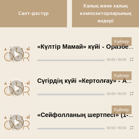
Халық және халық
Салт-дәстүр
композиторларының
әндері
Күйлер
«Күлтір Мамай» күйі - Оразбек Сәрсенұлы (1970 жыл)
00:00
/
00:00
Күйлер
Сүгірдің күйі «Кертолғау» - Атабек Асылбеков (1970 жыл)
00:00
/
00:00
Күйлер
«Сейфолланың шертпесі» (1-ші тарау) - Файзолла Үрімізов (1970 жыл)
00:00
/
00:00