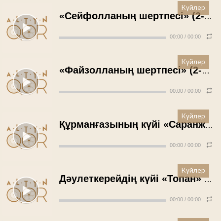
Күйлер
«Сейфолланың шертпесі» (2-ші тарау) - Файзолла Үрімізов (1970 жыл)
00:00
/
00:00
Күйлер
«Файзолланың шертпесі» (2-ші тарау) - Файзолла Үрімізов (1970 жыл)
00:00
/
00:00
Күйлер
Құрманғазының күйі «Саранжап» - Рүстембек Омаров (1971 жыл)
00:00
/
00:00
Күйлер
Дәулеткерейдің күйі «Топан» - Қали Жантілеуов (1971 жыл)
00:00
/
00:00