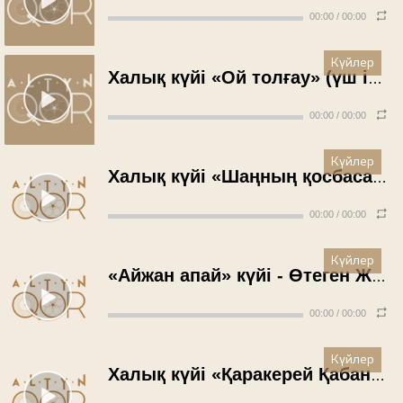
00:00
/
00:00
Күйлер
Халық күйі «Ой толғау» (үш ішекті домбыра) - Жарқын Шәкәрім (1992 жыл)
00:00
/
00:00
Күйлер
Халық күйі «Шаңның қосбасары» - Сәкен Әбішев (1992 жыл)
00:00
/
00:00
Күйлер
«Айжан апай» күйі - Өтеген Жұмашев (1992 жыл)
00:00
/
00:00
Күйлер
Халық күйі «Қаракерей Қабанбай» - Жарқын Шәкәрім (1992 жыл)