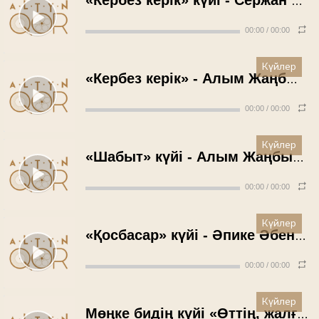
«Кербез керік» күйі - Сержан Шәкірат
00:00
/
00:00
Күйлер
«Кербез керік» - Алым Жаңбыршин (1972 жыл)
00:00
/
00:00
Күйлер
«Шабыт» күйі - Алым Жаңбыршин (1972 жыл)
00:00
/
00:00
Күйлер
«Қосбасар» күйі - Әпике Әбенова (1976 жыл)
00:00
/
00:00
Күйлер
Мөңке бидің күйі «Өттің, жалған-ай» - Тұяқ Шәмелов (1986 жыл)