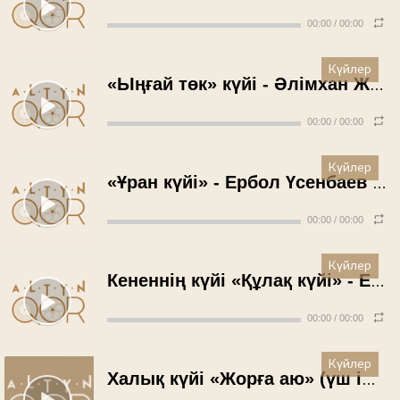
00:00
/
00:00
Күйлер
«Ыңғай төк» күйі - Әлімхан Жүзбай (1997 жыл)
00:00
/
00:00
Күйлер
«Ұран күйі» - Ербол Үсенбаев (1997 жыл)
00:00
/
00:00
Күйлер
Кененнің күйі «Құлақ күйі» - Ербол Үсенбаев (1997 жыл)
00:00
/
00:00
Күйлер
Халық күйі «Жорға аю» (үш ішекті домбыра) - Жарқын Шәкәрім (1992 жыл)