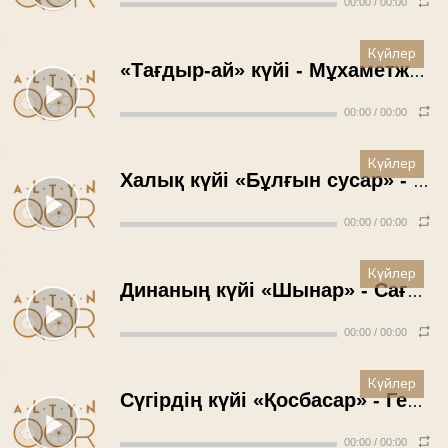
00:00
/
00:00
Күйлер
«Тағдыр-ай» күйі - Мұхаметжан Тілеухан (1989 жыл)
00:00
/
00:00
Күйлер
Халық күйі «Бұлғын сусар» - Елемес Таласбайұлы (1988 жыл)
00:00
/
00:00
Күйлер
Динаның күйі «Шынар» - Сағын Жалмышев (1988 жыл)
00:00
/
00:00
Күйлер
Сүгірдің күйі «Қосбасар» - Генерал Асқаров (1986 жыл)
00:00
/
00:00