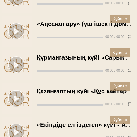
00:00
/
00:00
Күйлер
«Аңсаған ару» (үш ішекті домбыра) күйі - Шәкір Әбенов (1991)
00:00
/
00:00
Күйлер
Құрманғазының күйі «Сарыкөл – Самар» - Ермек Қазиев (1991 жыл)
00:00
/
00:00
Күйлер
Қазанғаптың күйі «Құс қайтару» - Бақыт Басығараев (1990 жыл)
00:00
/
00:00
Күйлер
«Екіндіде ел іздеген» күйі - Айтжан Тоқтаған (1989 жыл)