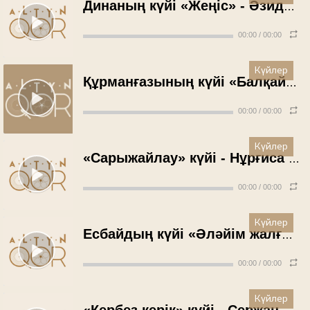
Динаның күйі «Жеңіс» - Әзидолла Есқалиев (1972 жыл)
00:00
/
00:00
Күйлер
Құрманғазының күйі «Балқаймақ» - Әзидолла Есқалиев (1972 жыл)
00:00
/
00:00
Күйлер
«Сарыжайлау» күйі - Нұрғиса Тілендиев (1972 жыл)
00:00
/
00:00
Күйлер
Есбайдың күйі «Әләйім жалған» - Алым Жаңбыршин (1972 жыл)
00:00
/
00:00
Күйлер