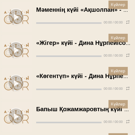
Күйлер
Мәменнің күйі «Ақшолпан» - Дина Нұрпейісова (1950 жыл)
00:00
/
00:00
Күйлер
«Жігер» күйі - Дина Нұрпейісова (1950 жыл)
00:00
/
00:00
Күйлер
«Көгентүп» күйі - Дина Нұрпейісова (1950 жыл)
00:00
/
00:00
Күйлер
Бапыш Қожамжаровтың күйі «Қара жорға» - Төлеген Момбеков (1950 жыл)
00:00
/
00:00