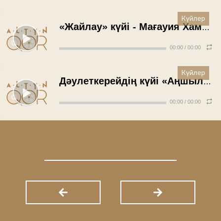
Күйлер
«Жайлау» күйі - Мағауия Хамзин (1966 жыл)
00:00
/
00:00
Күйлер
Дәулеткерейдің күйі «Аңшылық» - Шәміл Әбілтай ( 1967 жыл)
00:00
/
00:00