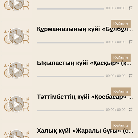
00:00
/
00:00
Күйлер
Құрманғазының күйі «Бұлбұлдың құр-құры» - Ғылман Қайрошев (1957 жыл)
00:00
/
00:00
Күйлер
Ықыластың күйі «Қасқыр» (қобыз) - Жаппас Қаламбаев (1958 жыл)
00:00
/
00:00
Күйлер
Тәттімбеттің күйі «Қосбасар» - Әбікен Хасенов (1958 жыл)
00:00
/
00:00
Күйлер
Халық күйі «Жаралы бұғы» (сыбызғы) - Қабыкей Ахмерұлы (1959 жыл)