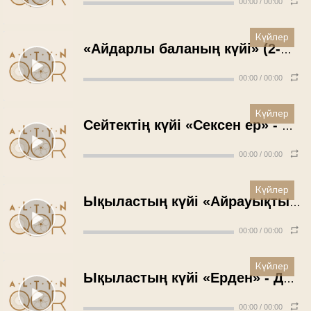
00:00
/
00:00
Күйлер
«Айдарлы баланың күйі» (2-ші түрі) - Қадырәлі Ержанов (1960 жыл)
00:00
/
00:00
Күйлер
Сейтектің күйі «Сексен ер» - Мұхит Битенов (1963 жыл)
00:00
/
00:00
Күйлер
Ықыластың күйі «Айрауықтың ащы күйі» (қобыз) - Дәулет Мықтыбаев (1964 жыл)
00:00
/
00:00
Күйлер
Ықыластың күйі «Ерден» - Дәулет Мықтыбаев (1964 жыл)
00:00
/
00:00