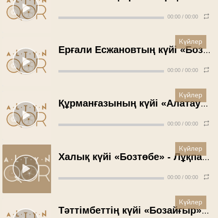
00:00
/
00:00
Күйлер
Ерғали Есжановтың күйі «Бозашы» - Ғылман Қайрошев (1956 жыл)
00:00
/
00:00
Күйлер
Құрманғазының күйі «Алатау» - Рүстембек Омаров (1956 жыл)
00:00
/
00:00
Күйлер
Халық күйі «Бозтөбе» - Лұқпан Мұхитов (1956 жыл)
00:00
/
00:00
Күйлер
Тәттімбеттің күйі «Бозайғыр» - Әбікен Хасенов (1957 жыл)