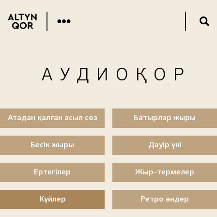
АУДИОҚОР
Атадан қалған асыл сөз
Батырлар жыры
Бесік жыры
Дәуір үні
Ертегілер
Жыр-термелер
Күйлер
Ретро әндер