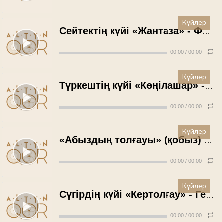
Күйлер
Сейтектің күйі «Жантаза» - Фазыл Сұлтанов (1964 жыл)
00:00
/
00:00
Күйлер
Түркештің күйі «Көңілашар» - Қали Жантілеуов (1964 жыл)
00:00
/
00:00
Күйлер
«Абыздың толғауы» (қобыз) - Дәулет Мықтыбаев (1964 жыл)
00:00
/
00:00
Күйлер
Сүгірдің күйі «Кертолғау» - Генерал Асқаров (1965 жыл)
00:00
/
00:00