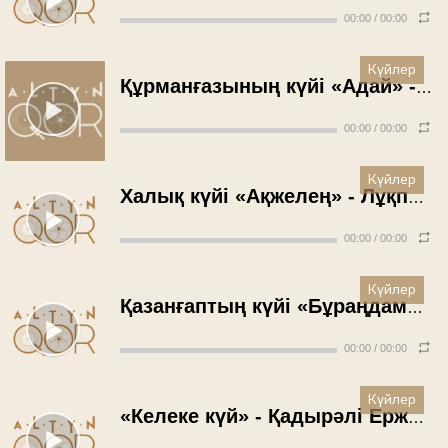
00:00
/
00:00
Күйлер
Құрманғазының күйі «Адай» - Ғылман Әлжанов (1959 жыл)
00:00
/
00:00
Күйлер
Халық күйі «Ақжелең» - Лұқпан Мұхитов (1959 жыл)
00:00
/
00:00
Күйлер
Қазанғаптың күйі «Бұраңдама, келіншек» - Қадырәлі Ержанов (1960 жыл)
00:00
/
00:00
Күйлер
«Келеке күй» - Қадырәлі Ержанов (1960 жыл)