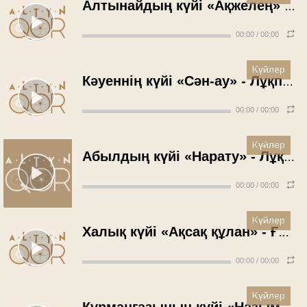
Алтынайдың күйі «Ақжелең» - Лұқпан Мұхитов (1950 жыл)
00:00
/
00:00
Күйлер
Кәуеннің күйі «Сән-ау» - Лұқпан Мұхитов (1950 жыл)
00:00
/
00:00
Күйлер
Абылдың күйі «Нарату» - Лұқпан Мұхитов (1950 жыл)
00:00
/
00:00
Күйлер
Халық күйі «Ақсақ құлан» - Ғылман Әлжанов (1953 жыл)
00:00
/
00:00
Күйлер