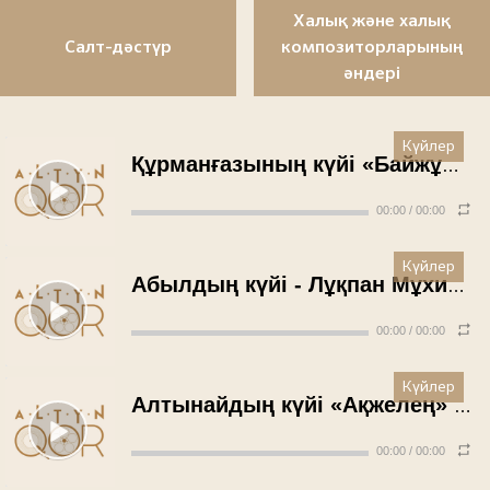
Халық және халық
Салт-дәстүр
композиторларының
әндері
Күйлер
Құрманғазының күйі «Байжұма» - Оқап Қабиғожин (1937 жыл)
00:00
/
00:00
Күйлер
Абылдың күйі - Лұқпан Мұхитов (1950 жыл)
00:00
/
00:00
Күйлер
Алтынайдың күйі «Ақжелең» - Рүстембек Омаров (1950 жыл)
00:00
/
00:00