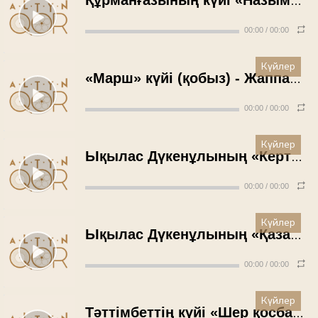
Құрманғазының күйі «Назым» - Ғылман Қайрошев (1953 жыл)
00:00
/
00:00
Күйлер
«Марш» күйі (қобыз) - Жаппас Қаламбаев (1953 жыл)
00:00
/
00:00
Күйлер
Ықылас Дүкенұлының «Кертолғау» күйі (қобыз, 1-тарау) - Сағынтай Елепанов (1954 жыл)
00:00
/
00:00
Күйлер
Ықылас Дүкенұлының «Қазан жорығы» күйі (қобыз) - Сағынтай Елепанов (1954 жыл)
00:00
/
00:00
Күйлер
Тәттімбеттің күйі «Шер қосбасар» - Әбікен Хасенов (1955 жыл)