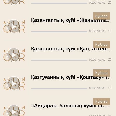
00:00
/
00:00
Күйлер
Қазанғаптың күйі «Жаңылтпаш» - Қадырәлі Ержанов (1960 жыл)
00:00
/
00:00
Күйлер
Қазанғаптың күйі «Қап, әттеген-ай» - Қадырәлі Ержанов (1960 жыл)
00:00
/
00:00
Күйлер
Қазтуғанның күйі «Қоштасу» (Қазақ-Ноғайдың айырылысуы) - Қадырәлі Ержанов (1960 жыл)
00:00
/
00:00
Күйлер
«Айдарлы баланың күйі» (1-ші түрі) - Қадырәлі Ержанов (1960 жыл)