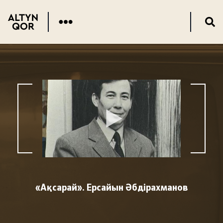
«Ақсарай». Ерсайын Әбдірахманов