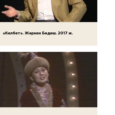
«Келбет». Жәркен Бөдеш. 2017 ж.