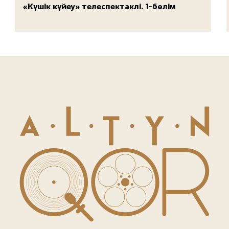
«Күшік күйеу» телеспектаклі. 1-бөлім