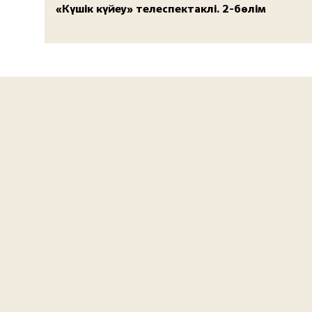
«Күшік күйеу» телеспектаклі. 2-бөлім