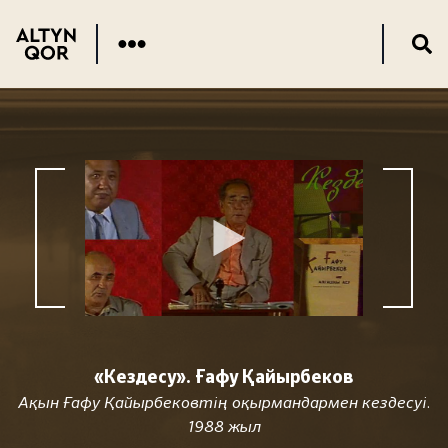
«Кездесу». Ғафу Қайырбеков
Ақын Ғафу Қайырбековтің оқырмандармен кездесуі.
1988 жыл