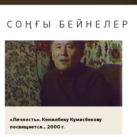
СОҢҒЫ БЕЙНЕЛЕР
«Личность». Кенжебеку Кумисбекову
посвящяется... 2000 г.