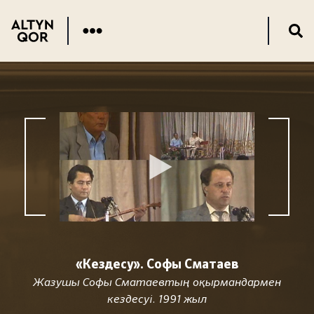
«Кездесу». Софы Сматаев
Жазушы Софы Сматаевтың оқырмандармен
кездесуі. 1991 жыл