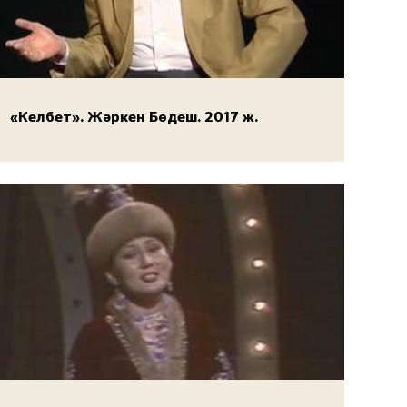
«Келбет». Жәркен Бөдеш. 2017 ж.