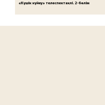
«Күшік күйеу» телеспектаклі. 2-бөлім