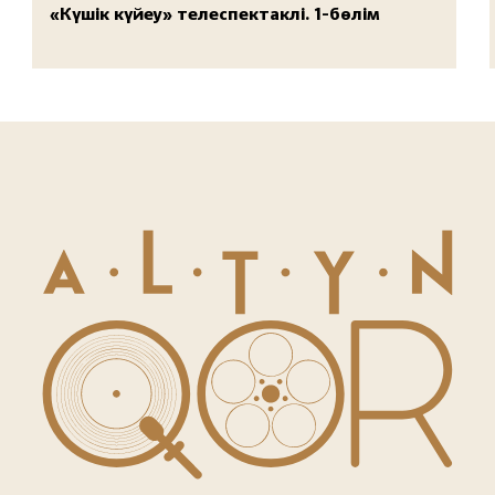
«Күшік күйеу» телеспектаклі. 1-бөлім