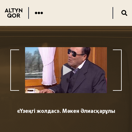
«Үзеңгі жолдас». Мәкен Әлиасқарұлы