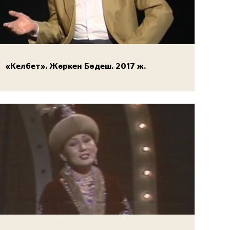
«Келбет». Жәркен Бөдеш. 2017 ж.