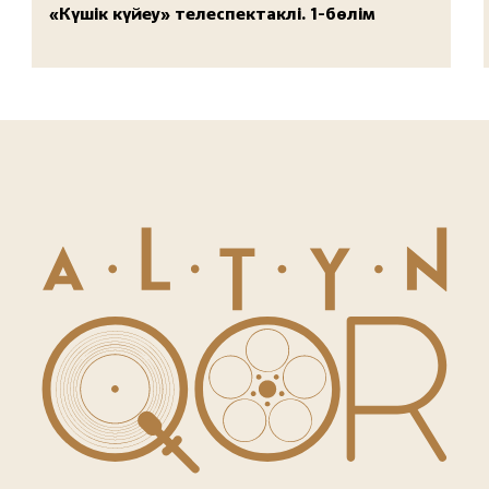
«Күшік күйеу» телеспектаклі. 1-бөлім