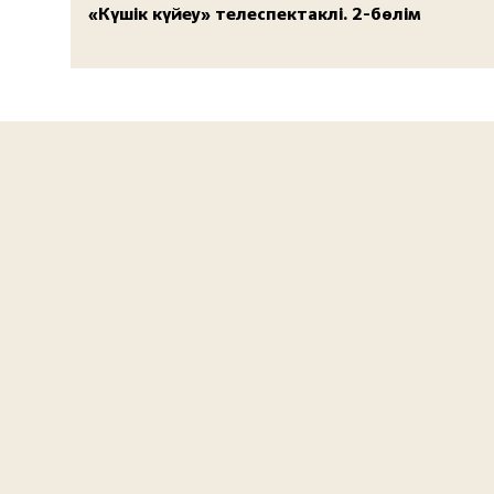
«Күшік күйеу» телеспектаклі. 2-бөлім