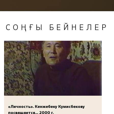
СОҢҒЫ БЕЙНЕЛЕР
«Личность». Кенжебеку Кумисбекову
посвящяется... 2000 г.