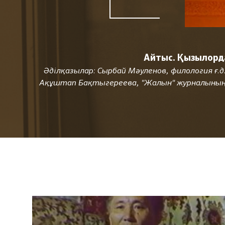
Айтыс. Қызылорд
Әділқазылар: Сырбай Мәуленов, филология ғ.
Ақұштап Бақтыгереева, "Жалын" журналының б