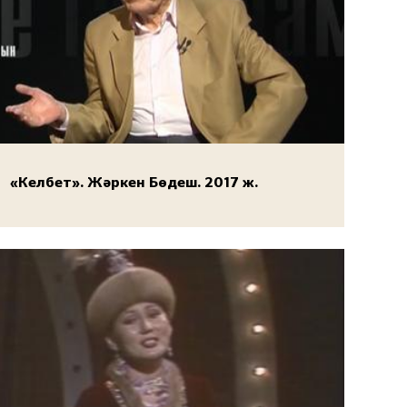
«Келбет». Жәркен Бөдеш. 2017 ж.