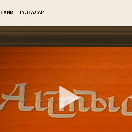
РХИВ
ТҰЛҒАЛАР