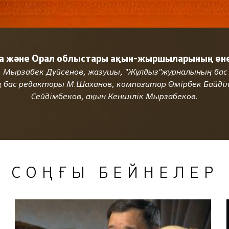
а және Орал облыстары ақын-жыршыларының өнер
д. Мырзабек Дүйсенов, жазушы, "Жұлдыз"журналының бас
ас редакторы М.Шаханов, композитор Өмірбек Байділд
Сейдімбеков, ақын Кеншілік Мырзабеков.
СОҢҒЫ БЕЙНЕЛЕР