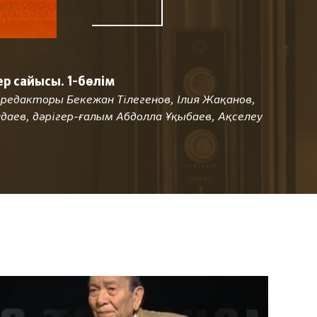
 сайысы. 1-бөлім
 редакторы Бекежан Тілегенов, Ілия Жақанов,
аев, дәрігер-ғалым Абдолла Ұқыбаев, Ақселеу