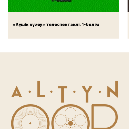
«Күшік күйеу» телеспектаклі. 1-бөлім