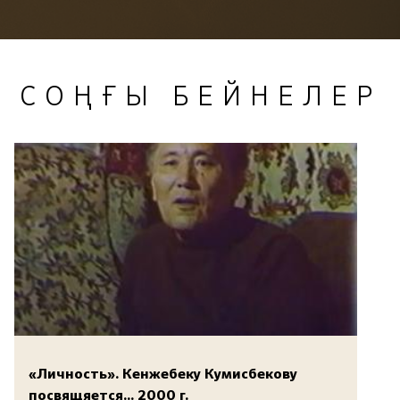
СОҢҒЫ БЕЙНЕЛЕР
«Личность». Кенжебеку Кумисбекову
посвящяется... 2000 г.