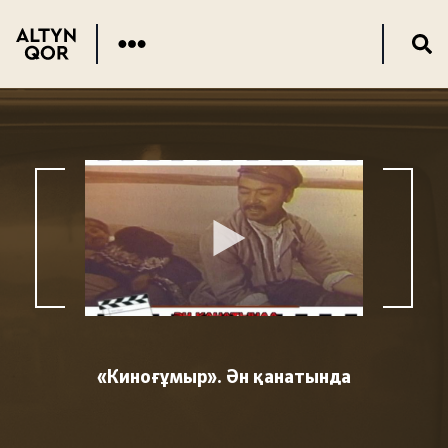
«Киноғұмыр». Ән қанатында