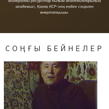
Минералды ресурстар ғылым академияларының
академигі, Қазақ КСР-інің еңбек сіңірген
өнертапқышы.
СОҢҒЫ БЕЙНЕЛЕР