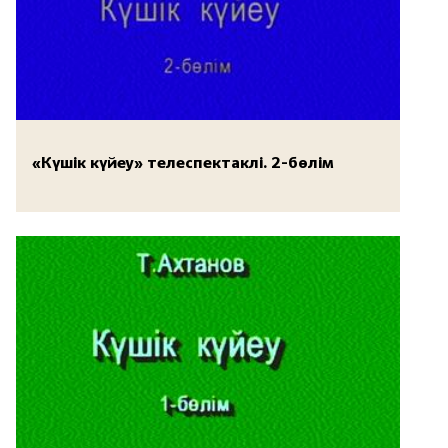
«Күшік күйеу» телеспектаклі. 2-бөлім