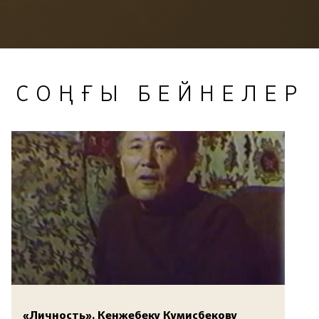
СОҢҒЫ БЕЙНЕЛЕР
«Личность». Кенжебеку Кумисбекову