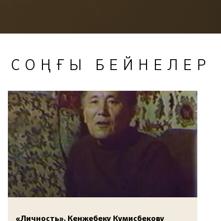
СОҢҒЫ БЕЙНЕЛЕР
«Личность». Кенжебеку Кумисбекову