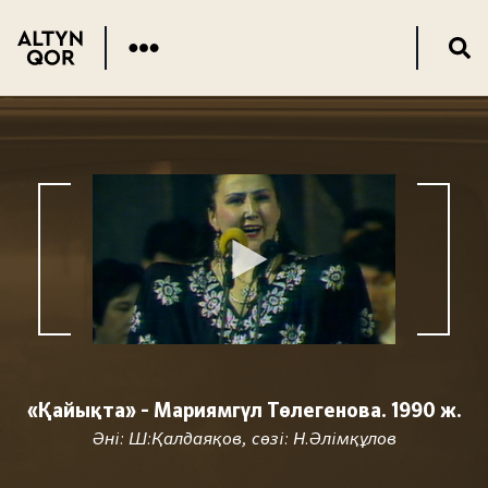
«Қайықта» - Мариямгүл Төлегенова. 1990 ж.
Әні: Ш:Қалдаяқов, сөзі: Н.Әлімқұлов