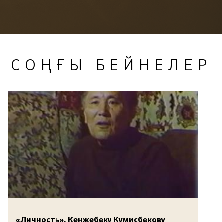
СОҢҒЫ БЕЙНЕЛЕР
«Личность». Кенжебеку Кумисбекову