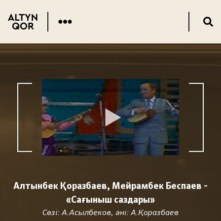
Алтынбек Қоразбаев, Мейрамбек Беспаев -
«Сағыныш саздары»
Сөзі: А.Асылбеков, әні: А.Қоразбаев