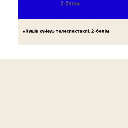
«Күшік күйеу» телеспектаклі. 2-бөлім