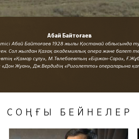
Абай Байтоғаев
әртісі Абай Байтоғаев 1928 жылы Қостанай облысында т
н. Сол жылдан Қазақ академиялық опера және балет те
иевтің «Қамар сұлу», М.Төлебаевтың «Біржан-Сара», Ғ.Ж
 «Дон Жуан», Дж.Вердидің «Риголетто» операларына қ
СОҢҒЫ БЕЙНЕЛЕР