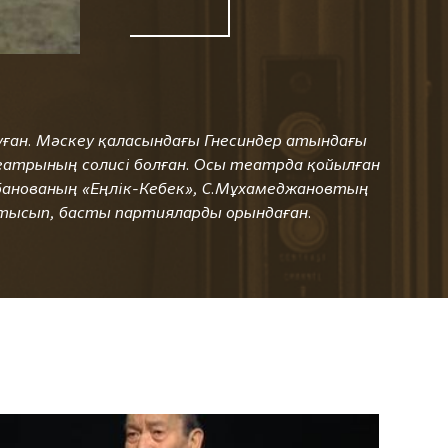
уған. Мәскеу қаласындағы Гнесиндер атындағы
атрының солисі болған. Осы театрда қойылған
ұбанованың «Еңлік-Кебек», С.Мұхамеджановтың
атысып, басты партияларды орындаған.