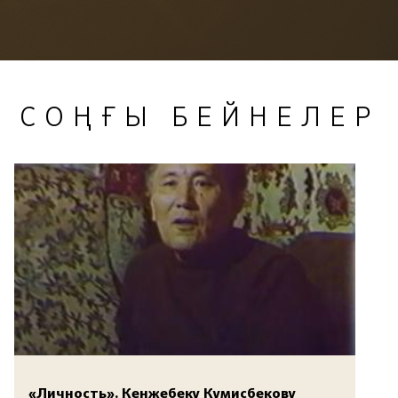
СОҢҒЫ БЕЙНЕЛЕР
«Личность». Кенжебеку Кумисбекову