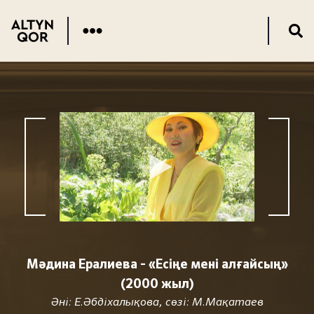
Мәдина Ералиева - «Есіңе мені алғайсың»
(2000 жыл)
Әні: Е.Әбдіхалықова, сөзі: М.Мақатаев