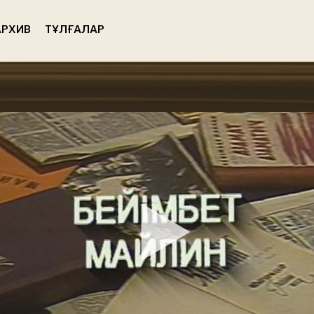
РХИВ
ТҰЛҒАЛАР