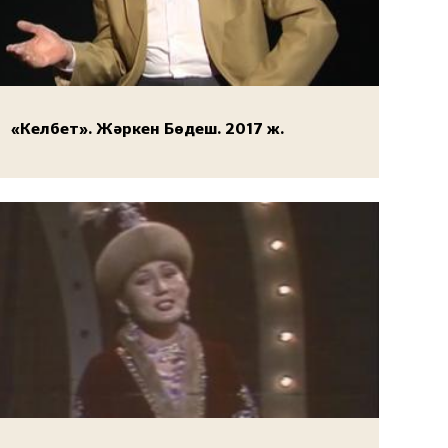
«Келбет». Жәркен Бөдеш. 2017 ж.