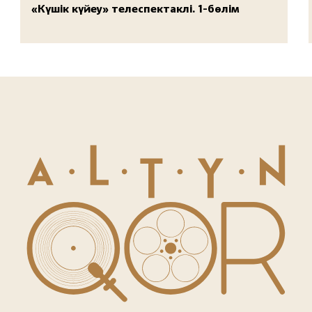
«Күшік күйеу» телеспектаклі. 1-бөлім