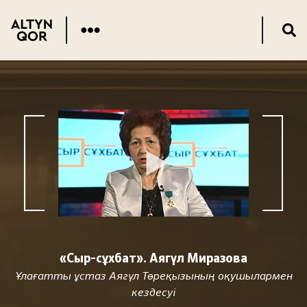
«Сыр-сұхбат». Аягүл Миразова
Ұлағатты ұстаз Аягүл Төреқызының оқушылармен
кездесуі