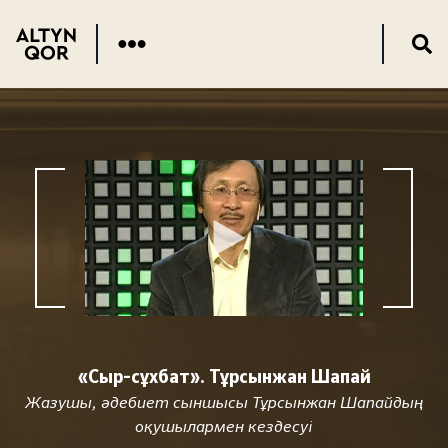
«Сыр-сұхбат». Тұрсынжан Шапай
Жазушы, әдебиет сыншысы Тұрсынжан Шапайдың
оқушылармен кездесуі