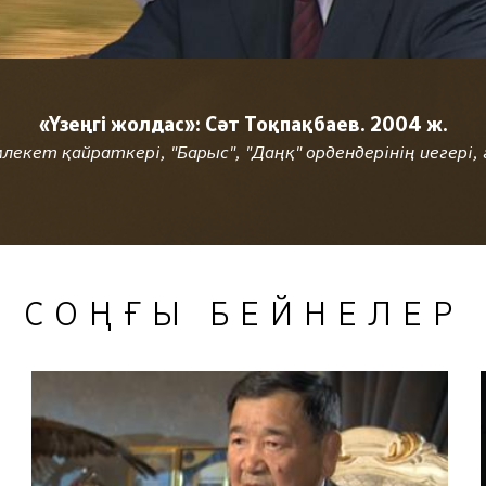
«Үзеңгі жолдас»: Сәт Тоқпақбаев. 2004 ж.
екет қайраткері, "Барыс", "Даңқ" ордендерінің иегері, 
СОҢҒЫ БЕЙНЕЛЕР