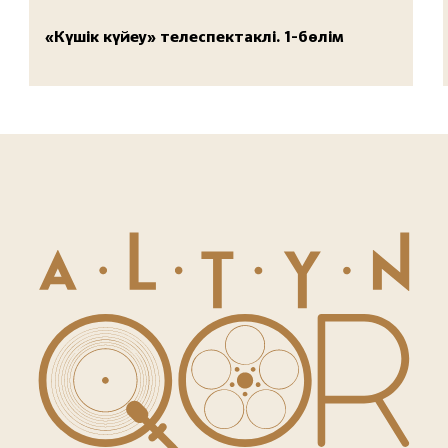
«Күшік күйеу» телеспектаклі. 1-бөлім