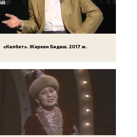
«Келбет». Жәркен Бөдеш. 2017 ж.