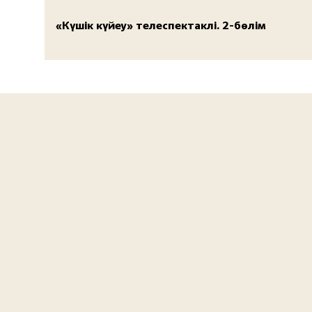
«Күшік күйеу» телеспектаклі. 2-бөлім