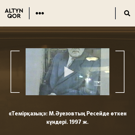
«Темірқазық»: М.Әуезовтың Ресейде өткен
күндері. 1997 ж.