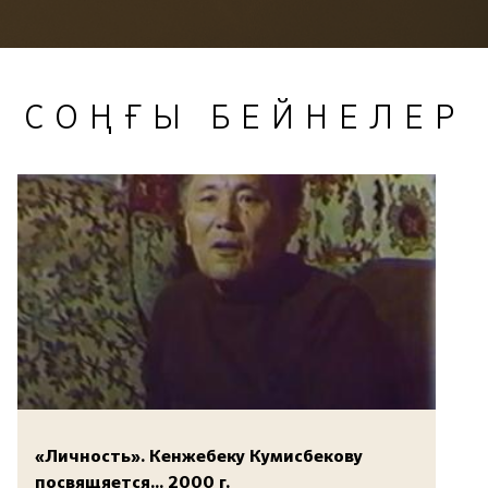
СОҢҒЫ БЕЙНЕЛЕР
«Личность». Кенжебеку Кумисбекову
посвящяется... 2000 г.