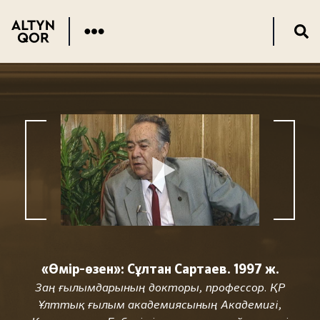
«Өмір-өзен»: Сұлтан Сартаев. 1997 ж.
Заң ғылымдарының докторы, профессор. ҚР
Ұлттық ғылым академиясының Академигі,