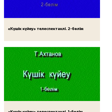
«Күшік күйеу» телеспектаклі. 2-бөлім
«Күшік күйеу» телеспектаклі. 1-бөлім