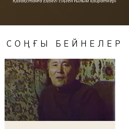
Қазақстанға Еңбегі сіңген ғылым қайраткері
СОҢҒЫ БЕЙНЕЛЕР