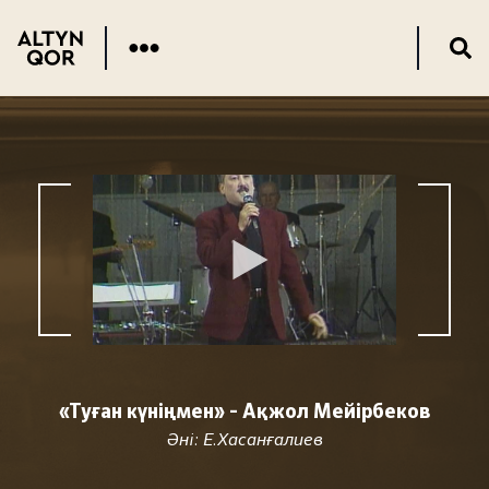
«Туған күніңмен» - Ақжол Мейірбеков
Әні: Е.Хасанғалиев