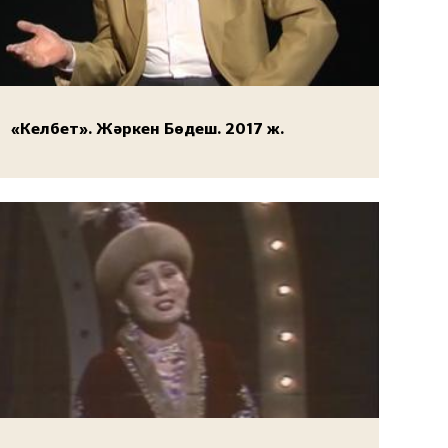
«Келбет». Жәркен Бөдеш. 2017 ж.