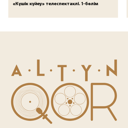
«Күшік күйеу» телеспектаклі. 1-бөлім