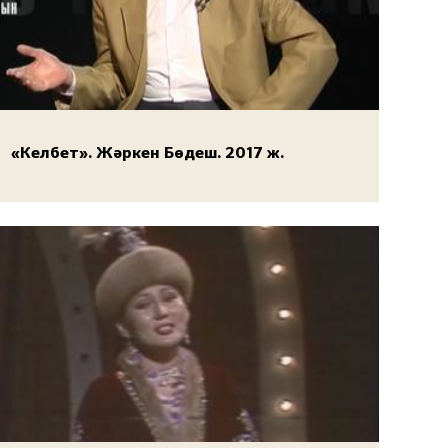
«Келбет». Жәркен Бөдеш. 2017 ж.