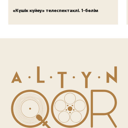
«Күшік күйеу» телеспектаклі. 1-бөлім