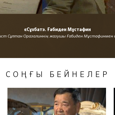
«Сұхбат». Ғабиден Мұстафин
ст Сұлтан Оразалиннің жазушы Ғабиден Мұстафинмен 
СОҢҒЫ БЕЙНЕЛЕР