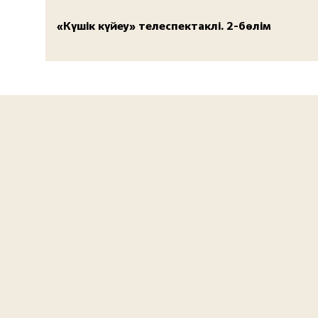
«Күшік күйеу» телеспектаклі. 2-бөлім