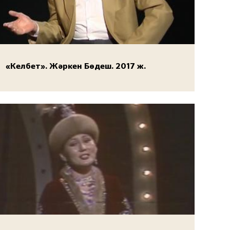
«Келбет». Жәркен Бөдеш. 2017 ж.