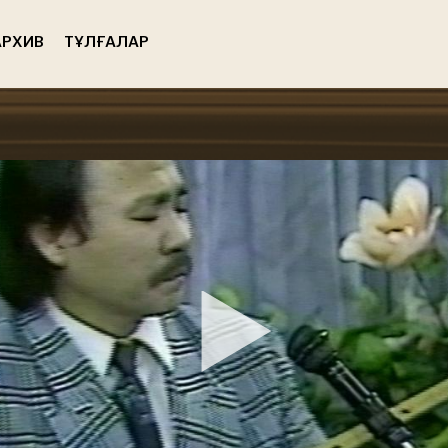
РХИВ
ТҰЛҒАЛАР