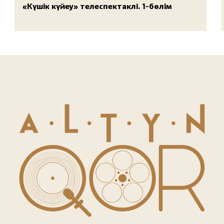
«Күшік күйеу» телеспектаклі. 1-бөлім