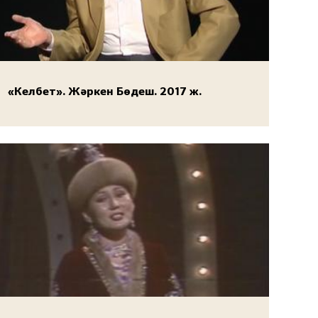
«Келбет». Жәркен Бөдеш. 2017 ж.