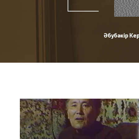
Әбубәкір Ке