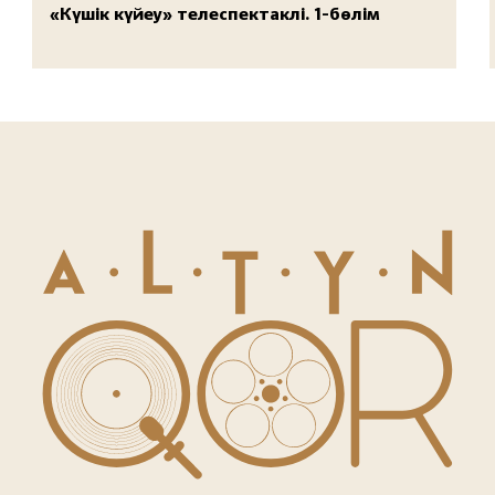
«Күшік күйеу» телеспектаклі. 1-бөлім