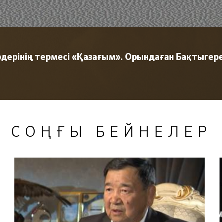
рдерінің термесі «Қазағым». Орындаған Бақтыгере
СОҢҒЫ БЕЙНЕЛЕР