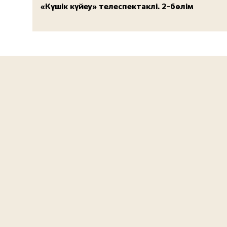
«Күшік күйеу» телеспектаклі. 2-бөлім