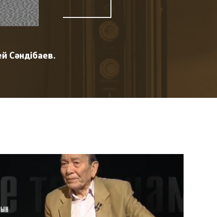
й Сәндібаев.