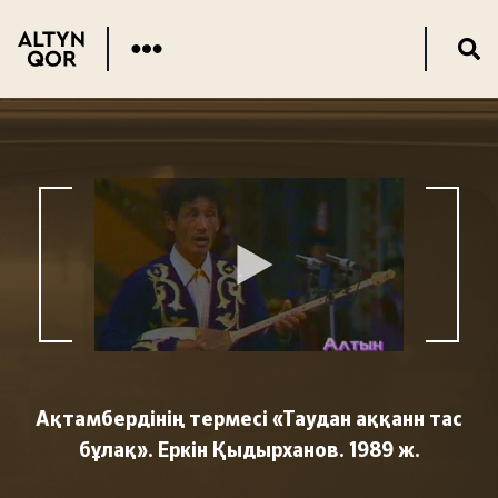
Ақтамбердінің термесі «Таудан аққанн тас
бұлақ». Еркін Қыдырханов. 1989 ж.