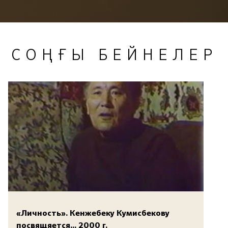
СОҢҒЫ БЕЙНЕЛЕР
«Личность». Кенжебеку Кумисбекову
посвящяется... 2000 г.