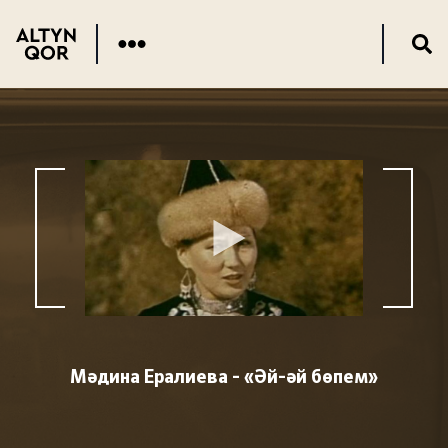
Мәдина Ералиева - «Әй-әй бөпем»