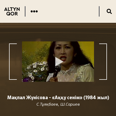
Мақпал Жүнісова - «Аққу сенім» (1984 жыл)
С.Тұяқбаев, Ш.Сариев