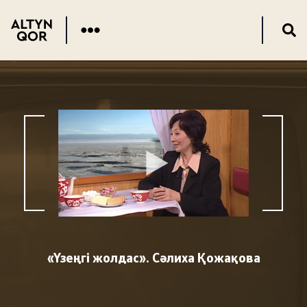
«Үзеңгі жолдас». Сәлиха Қожақова