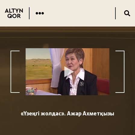
«Үзеңгі жолдас». Ажар Ахметқызы