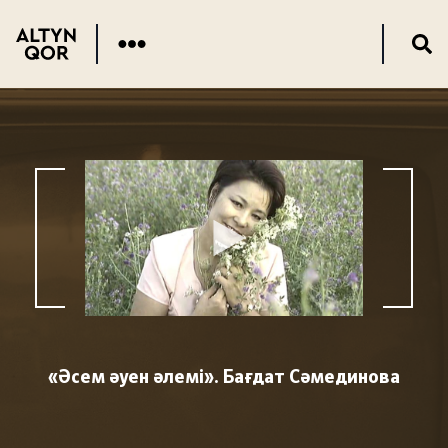
«Әсем әуен әлемі». Бағдат Сәмединова