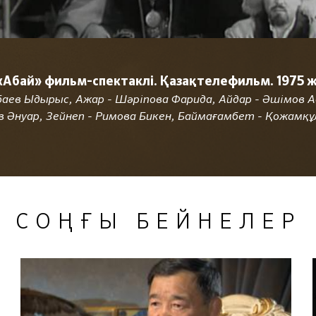
«Абай» фильм-спектаклі. Қазақтелефильм. 1975 ж
аев Ыдырыс, Ажар - Шәріпова Фарида, Айдар - Әшімов Ас
 Әнуар, Зейнеп - Римова Бикен, Баймағамбет - Қожамқұ
СОҢҒЫ БЕЙНЕЛЕР