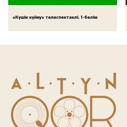
«Күшік күйеу» телеспектаклі. 1-бөлім