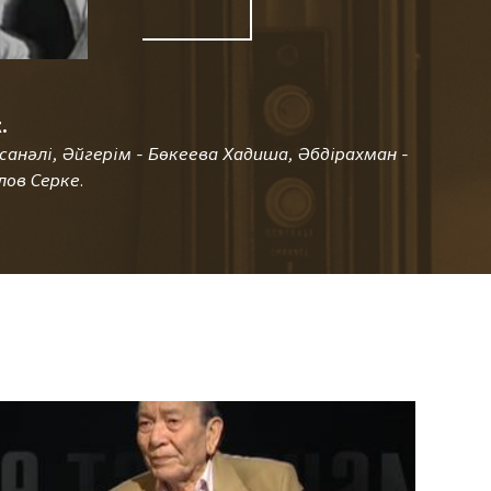
.
анәлі, Әйгерім - Бөкеева Хадиша, Әбдірахман -
лов Серке.