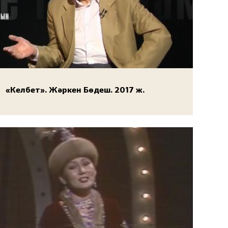
«Келбет». Жәркен Бөдеш. 2017 ж.