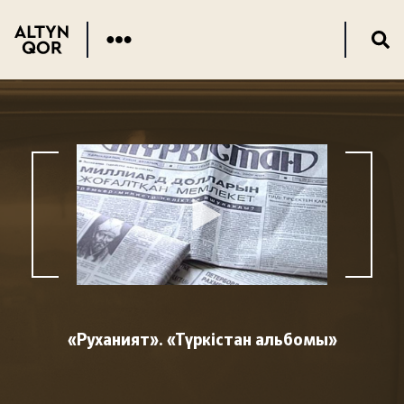
«Руханият». «Түркістан альбомы»